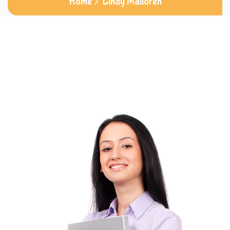
Home
/
Lindy Malloren