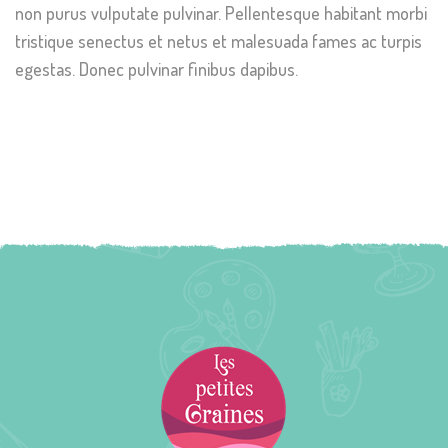
non purus vulputate pulvinar. Pellentesque habitant morbi
tristique senectus et netus et malesuada fames ac turpis
egestas. Donec pulvinar finibus dapibus.