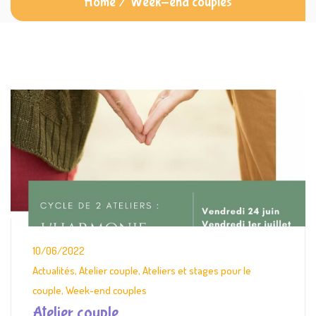
Home
/
Week-end couples
10/06/2022
Actualités
,
Atelier couple
,
Ateliers et stages pour le
couple
,
Week-end couples
Atelier couple