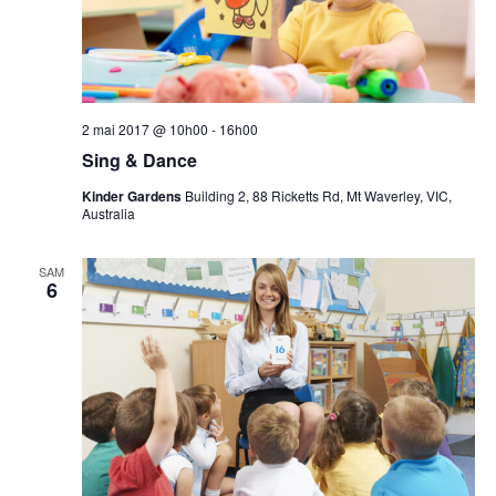
Évèn
2 mai 2017 @ 10h00
-
16h00
Sing & Dance
Kinder Gardens
Building 2, 88 Ricketts Rd, Mt Waverley, VIC,
Australia
SAM
6