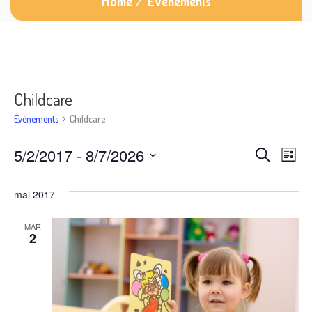
Home
/
Évènements
Childcare
Évènements
Childcare
Évènements
Rech
Na
5/2/2017
 - 
8/7/2026
Recherche
Liste
d
Sélectionnez
et
mai 2017
une
vu
navi
date.
É
MAR
2
de
vues