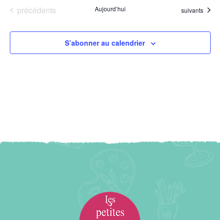
Évènements
précédents
Aujourd’hui
Évènements
suivants
S’abonner au calendrier